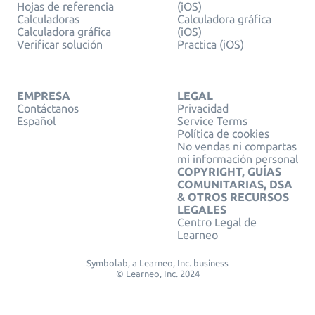
Hojas de referencia
(iOS)
Calculadoras
Calculadora gráfica
Calculadora gráfica
(iOS)
Verificar solución
Practica (iOS)
EMPRESA
LEGAL
Contáctanos
Privacidad
Español
Service Terms
Política de cookies
No vendas ni compartas
mi información personal
COPYRIGHT, GUÍAS
COMUNITARIAS, DSA
& OTROS RECURSOS
LEGALES
Centro Legal de
Learneo
Symbolab, a Learneo, Inc. business
© Learneo, Inc. 2024