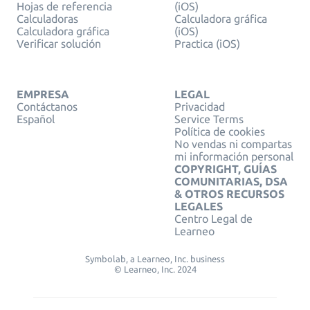
Hojas de referencia
(iOS)
Calculadoras
Calculadora gráfica
Calculadora gráfica
(iOS)
Verificar solución
Practica (iOS)
EMPRESA
LEGAL
Contáctanos
Privacidad
Español
Service Terms
Política de cookies
No vendas ni compartas
mi información personal
COPYRIGHT, GUÍAS
COMUNITARIAS, DSA
& OTROS RECURSOS
LEGALES
Centro Legal de
Learneo
Symbolab, a Learneo, Inc. business
© Learneo, Inc. 2024