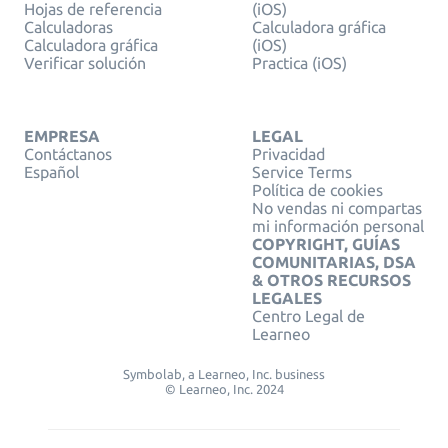
Hojas de referencia
(iOS)
Calculadoras
Calculadora gráfica
Calculadora gráfica
(iOS)
Verificar solución
Practica (iOS)
EMPRESA
LEGAL
Contáctanos
Privacidad
Español
Service Terms
Política de cookies
No vendas ni compartas
mi información personal
COPYRIGHT, GUÍAS
COMUNITARIAS, DSA
& OTROS RECURSOS
LEGALES
Centro Legal de
Learneo
Symbolab, a Learneo, Inc. business
© Learneo, Inc. 2024