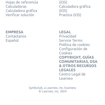
Hojas de referencia
(iOS)
Calculadoras
Calculadora gráfica
Calculadora gráfica
(iOS)
Verificar solución
Practica (iOS)
EMPRESA
LEGAL
Contáctanos
Privacidad
Español
Service Terms
Política de cookies
Configuración de
Cookies
COPYRIGHT, GUÍAS
COMUNITARIAS, DSA
& OTROS RECURSOS
LEGALES
Centro Legal de
Learneo
Symbolab, a Learneo, Inc. business
© Learneo, Inc. 2024