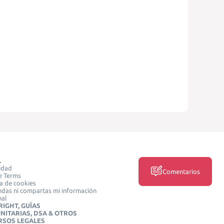
L
idad
Comentarios
e Terms
ca de cookies
das ni compartas mi información
nal
IGHT, GUÍAS
NITARIAS, DSA & OTROS
RSOS LEGALES