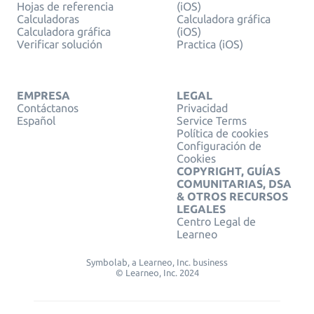
Hojas de referencia
(iOS)
Calculadoras
Calculadora gráfica
Calculadora gráfica
(iOS)
Verificar solución
Practica (iOS)
EMPRESA
LEGAL
Contáctanos
Privacidad
Español
Service Terms
Política de cookies
Configuración de
Cookies
COPYRIGHT, GUÍAS
COMUNITARIAS, DSA
& OTROS RECURSOS
LEGALES
Centro Legal de
Learneo
Symbolab, a Learneo, Inc. business
© Learneo, Inc. 2024