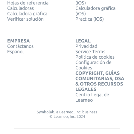
Hojas de referencia
(iOS)
Calculadoras
Calculadora gráfica
Calculadora gráfica
(iOS)
Verificar solución
Practica (iOS)
EMPRESA
LEGAL
Contáctanos
Privacidad
Español
Service Terms
Política de cookies
Configuración de
Cookies
COPYRIGHT, GUÍAS
COMUNITARIAS, DSA
& OTROS RECURSOS
LEGALES
Centro Legal de
Learneo
Symbolab, a Learneo, Inc. business
© Learneo, Inc. 2024