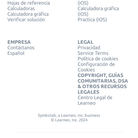
Hojas de referencia
(iOS)
Calculadoras
Calculadora gráfica
Calculadora gráfica
(iOS)
Verificar solución
Practica (iOS)
EMPRESA
LEGAL
Contáctanos
Privacidad
Español
Service Terms
Política de cookies
Configuración de
Cookies
COPYRIGHT, GUÍAS
COMUNITARIAS, DSA
& OTROS RECURSOS
LEGALES
Centro Legal de
Learneo
Symbolab, a Learneo, Inc. business
© Learneo, Inc. 2024