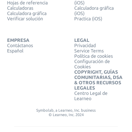
Hojas de referencia
(iOS)
Calculadoras
Calculadora gráfica
Calculadora gráfica
(iOS)
Verificar solución
Practica (iOS)
EMPRESA
LEGAL
Contáctanos
Privacidad
Español
Service Terms
Política de cookies
Configuración de
Cookies
COPYRIGHT, GUÍAS
COMUNITARIAS, DSA
& OTROS RECURSOS
LEGALES
Centro Legal de
Learneo
Symbolab, a Learneo, Inc. business
© Learneo, Inc. 2024