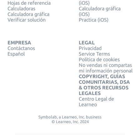
Hojas de referencia
(iOS)
Calculadoras
Calculadora gráfica
Calculadora gráfica
(iOS)
Verificar solución
Practica (iOS)
EMPRESA
LEGAL
Contáctanos
Privacidad
Español
Service Terms
Política de cookies
No vendas ni compartas
mi información personal
COPYRIGHT, GUÍAS
COMUNITARIAS, DSA
& OTROS RECURSOS
LEGALES
Centro Legal de
Learneo
Symbolab, a Learneo, Inc. business
© Learneo, Inc. 2024