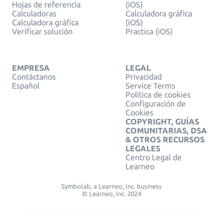
Hojas de referencia
(iOS)
Calculadoras
Calculadora gráfica
Calculadora gráfica
(iOS)
Verificar solución
Practica (iOS)
EMPRESA
LEGAL
Contáctanos
Privacidad
Español
Service Terms
Política de cookies
Configuración de
Cookies
COPYRIGHT, GUÍAS
COMUNITARIAS, DSA
& OTROS RECURSOS
LEGALES
Centro Legal de
Learneo
Symbolab, a Learneo, Inc. business
© Learneo, Inc. 2024