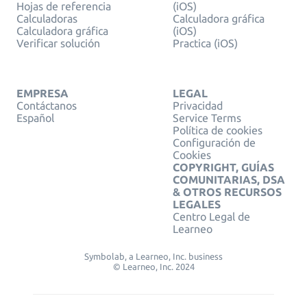
Hojas de referencia
(iOS)
Calculadoras
Calculadora gráfica
Calculadora gráfica
(iOS)
Verificar solución
Practica (iOS)
EMPRESA
LEGAL
Contáctanos
Privacidad
Español
Service Terms
Política de cookies
Configuración de
Cookies
COPYRIGHT, GUÍAS
COMUNITARIAS, DSA
& OTROS RECURSOS
LEGALES
Centro Legal de
Learneo
Symbolab, a Learneo, Inc. business
© Learneo, Inc. 2024