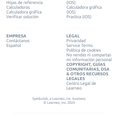
Hojas de referencia
(iOS)
Calculadoras
Calculadora gráfica
Calculadora gráfica
(iOS)
Verificar solución
Practica (iOS)
EMPRESA
LEGAL
Contáctanos
Privacidad
Español
Service Terms
Política de cookies
No vendas ni compartas
mi información personal
COPYRIGHT, GUÍAS
COMUNITARIAS, DSA
& OTROS RECURSOS
LEGALES
Centro Legal de
Learneo
Symbolab, a Learneo, Inc. business
© Learneo, Inc. 2024