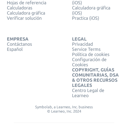
Hojas de referencia
(iOS)
Calculadoras
Calculadora gráfica
Calculadora gráfica
(iOS)
Verificar solución
Practica (iOS)
EMPRESA
LEGAL
Contáctanos
Privacidad
Español
Service Terms
Política de cookies
Configuración de
Cookies
COPYRIGHT, GUÍAS
COMUNITARIAS, DSA
& OTROS RECURSOS
LEGALES
Centro Legal de
Learneo
Symbolab, a Learneo, Inc. business
© Learneo, Inc. 2024