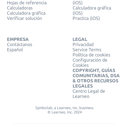
Hojas de referencia
(iOS)
Calculadoras
Calculadora gráfica
Calculadora gráfica
(iOS)
Verificar solución
Practica (iOS)
EMPRESA
LEGAL
Contáctanos
Privacidad
Español
Service Terms
Política de cookies
Configuración de
Cookies
COPYRIGHT, GUÍAS
COMUNITARIAS, DSA
& OTROS RECURSOS
LEGALES
Centro Legal de
Learneo
Symbolab, a Learneo, Inc. business
© Learneo, Inc. 2024