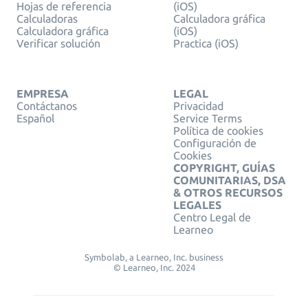
Hojas de referencia
(iOS)
Calculadoras
Calculadora gráfica
Calculadora gráfica
(iOS)
Verificar solución
Practica (iOS)
EMPRESA
LEGAL
Contáctanos
Privacidad
Español
Service Terms
Política de cookies
Configuración de
Cookies
COPYRIGHT, GUÍAS
COMUNITARIAS, DSA
& OTROS RECURSOS
LEGALES
Centro Legal de
Learneo
Symbolab, a Learneo, Inc. business
© Learneo, Inc. 2024