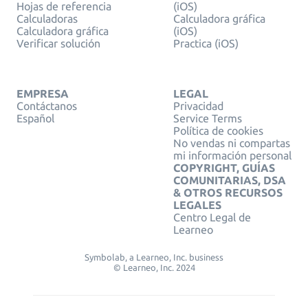
Hojas de referencia
(iOS)
Calculadoras
Calculadora gráfica
Calculadora gráfica
(iOS)
Verificar solución
Practica (iOS)
EMPRESA
LEGAL
Contáctanos
Privacidad
Español
Service Terms
Política de cookies
No vendas ni compartas
mi información personal
COPYRIGHT, GUÍAS
COMUNITARIAS, DSA
& OTROS RECURSOS
LEGALES
Centro Legal de
Learneo
Symbolab, a Learneo, Inc. business
© Learneo, Inc. 2024