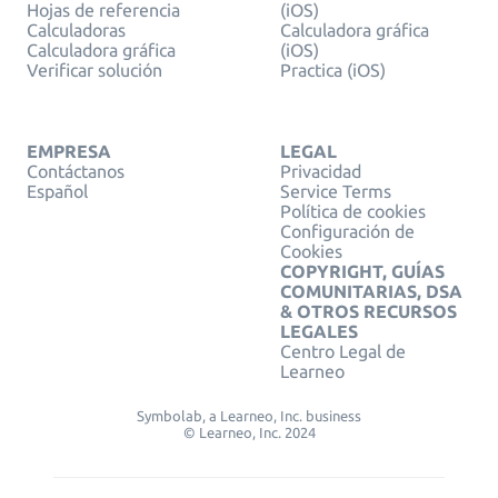
Hojas de referencia
(iOS)
Calculadoras
Calculadora gráfica
Calculadora gráfica
(iOS)
Verificar solución
Practica (iOS)
EMPRESA
LEGAL
Contáctanos
Privacidad
Español
Service Terms
Política de cookies
Configuración de
Cookies
COPYRIGHT, GUÍAS
COMUNITARIAS, DSA
& OTROS RECURSOS
LEGALES
Centro Legal de
Learneo
Symbolab, a Learneo, Inc. business
© Learneo, Inc. 2024