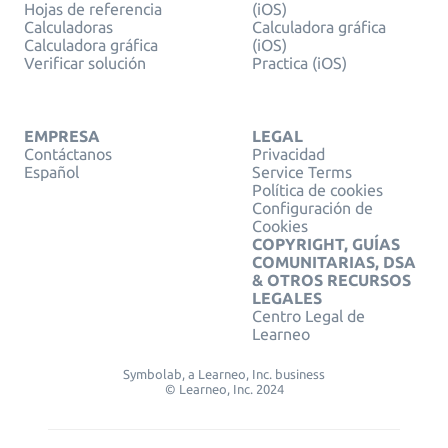
Hojas de referencia
(iOS)
Calculadoras
Calculadora gráfica
Calculadora gráfica
(iOS)
Verificar solución
Practica (iOS)
EMPRESA
LEGAL
Contáctanos
Privacidad
Español
Service Terms
Política de cookies
Configuración de
Cookies
COPYRIGHT, GUÍAS
COMUNITARIAS, DSA
& OTROS RECURSOS
LEGALES
Centro Legal de
Learneo
Symbolab, a Learneo, Inc. business
© Learneo, Inc. 2024