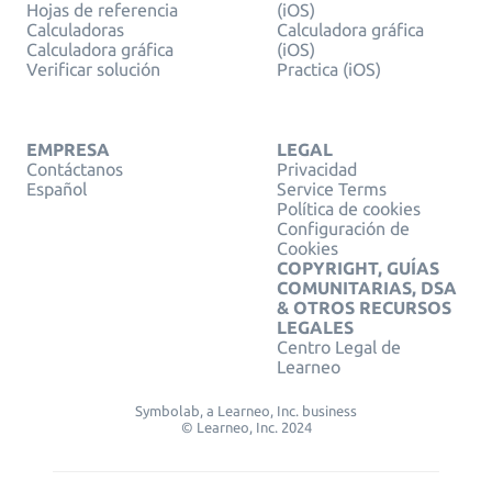
Hojas de referencia
(iOS)
Calculadoras
Calculadora gráfica
Calculadora gráfica
(iOS)
Verificar solución
Practica (iOS)
EMPRESA
LEGAL
Contáctanos
Privacidad
Español
Service Terms
Política de cookies
Configuración de
Cookies
COPYRIGHT, GUÍAS
COMUNITARIAS, DSA
& OTROS RECURSOS
LEGALES
Centro Legal de
Learneo
Symbolab, a Learneo, Inc. business
© Learneo, Inc. 2024