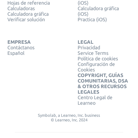
Hojas de referencia
(iOS)
Calculadoras
Calculadora gráfica
Calculadora gráfica
(iOS)
Verificar solución
Practica (iOS)
EMPRESA
LEGAL
Contáctanos
Privacidad
Español
Service Terms
Política de cookies
Configuración de
Cookies
COPYRIGHT, GUÍAS
COMUNITARIAS, DSA
& OTROS RECURSOS
LEGALES
Centro Legal de
Learneo
Symbolab, a Learneo, Inc. business
© Learneo, Inc. 2024