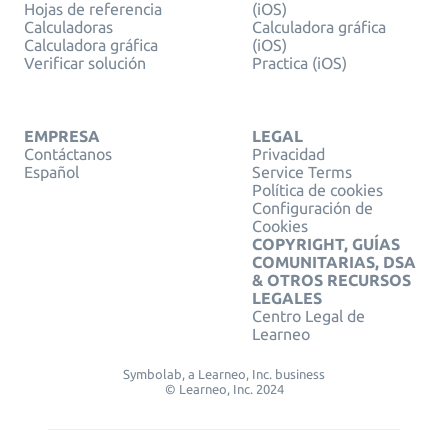
Hojas de referencia
(iOS)
Calculadoras
Calculadora gráfica
Calculadora gráfica
(iOS)
Verificar solución
Practica (iOS)
EMPRESA
LEGAL
Contáctanos
Privacidad
Español
Service Terms
Política de cookies
Configuración de
Cookies
COPYRIGHT, GUÍAS
COMUNITARIAS, DSA
& OTROS RECURSOS
LEGALES
Centro Legal de
Learneo
Symbolab, a Learneo, Inc. business
© Learneo, Inc. 2024