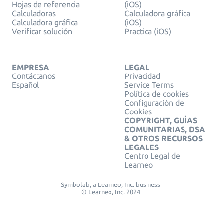
Hojas de referencia
(iOS)
Calculadoras
Calculadora gráfica
Calculadora gráfica
(iOS)
Verificar solución
Practica (iOS)
EMPRESA
LEGAL
Contáctanos
Privacidad
Español
Service Terms
Política de cookies
Configuración de
Cookies
COPYRIGHT, GUÍAS
COMUNITARIAS, DSA
& OTROS RECURSOS
LEGALES
Centro Legal de
Learneo
Symbolab, a Learneo, Inc. business
© Learneo, Inc. 2024