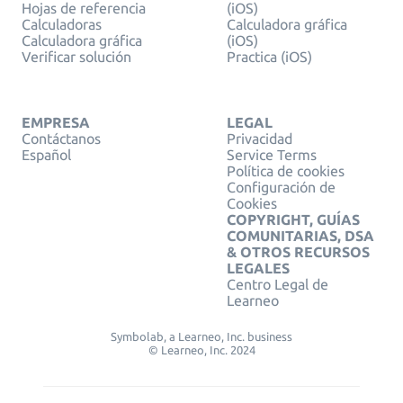
Hojas de referencia
(iOS)
Calculadoras
Calculadora gráfica
Calculadora gráfica
(iOS)
Verificar solución
Practica (iOS)
EMPRESA
LEGAL
Contáctanos
Privacidad
Español
Service Terms
Política de cookies
Configuración de
Cookies
COPYRIGHT, GUÍAS
COMUNITARIAS, DSA
& OTROS RECURSOS
LEGALES
Centro Legal de
Learneo
Symbolab, a Learneo, Inc. business
© Learneo, Inc. 2024