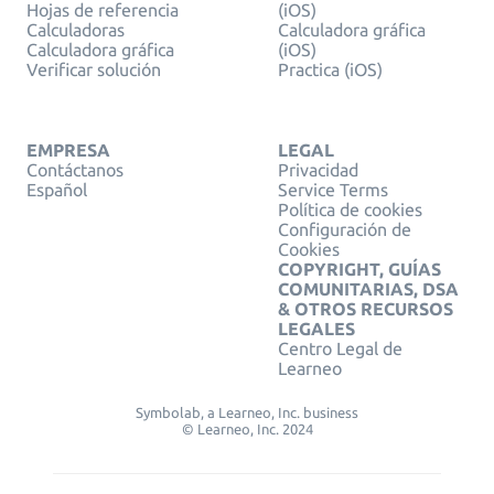
Hojas de referencia
(iOS)
Calculadoras
Calculadora gráfica
Calculadora gráfica
(iOS)
Verificar solución
Practica (iOS)
EMPRESA
LEGAL
Contáctanos
Privacidad
Español
Service Terms
Política de cookies
Configuración de
Cookies
COPYRIGHT, GUÍAS
COMUNITARIAS, DSA
& OTROS RECURSOS
LEGALES
Centro Legal de
Learneo
Symbolab, a Learneo, Inc. business
© Learneo, Inc. 2024