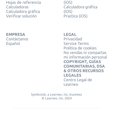
Hojas de referencia
(iOS)
Calculadoras
Calculadora gráfica
Calculadora gráfica
(iOS)
Verificar solución
Practica (iOS)
EMPRESA
LEGAL
Contáctanos
Privacidad
Español
Service Terms
Política de cookies
No vendas ni compartas
mi información personal
COPYRIGHT, GUÍAS
COMUNITARIAS, DSA
& OTROS RECURSOS
LEGALES
Centro Legal de
Learneo
Symbolab, a Learneo, Inc. business
© Learneo, Inc. 2024