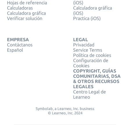
Hojas de referencia
(iOS)
Calculadoras
Calculadora gráfica
Calculadora gráfica
(iOS)
Verificar solución
Practica (iOS)
EMPRESA
LEGAL
Contáctanos
Privacidad
Español
Service Terms
Política de cookies
Configuración de
Cookies
COPYRIGHT, GUÍAS
COMUNITARIAS, DSA
& OTROS RECURSOS
LEGALES
Centro Legal de
Learneo
Symbolab, a Learneo, Inc. business
© Learneo, Inc. 2024