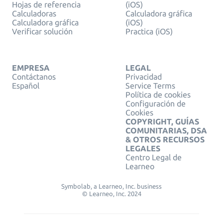
Hojas de referencia
(iOS)
Calculadoras
Calculadora gráfica
Calculadora gráfica
(iOS)
Verificar solución
Practica (iOS)
EMPRESA
LEGAL
Contáctanos
Privacidad
Español
Service Terms
Política de cookies
Configuración de
Cookies
COPYRIGHT, GUÍAS
COMUNITARIAS, DSA
& OTROS RECURSOS
LEGALES
Centro Legal de
Learneo
Symbolab, a Learneo, Inc. business
© Learneo, Inc. 2024