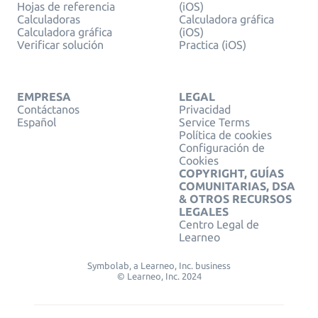
Hojas de referencia
(iOS)
Calculadoras
Calculadora gráfica
Calculadora gráfica
(iOS)
Verificar solución
Practica (iOS)
EMPRESA
LEGAL
Contáctanos
Privacidad
Español
Service Terms
Política de cookies
Configuración de
Cookies
COPYRIGHT, GUÍAS
COMUNITARIAS, DSA
& OTROS RECURSOS
LEGALES
Centro Legal de
Learneo
Symbolab, a Learneo, Inc. business
© Learneo, Inc. 2024