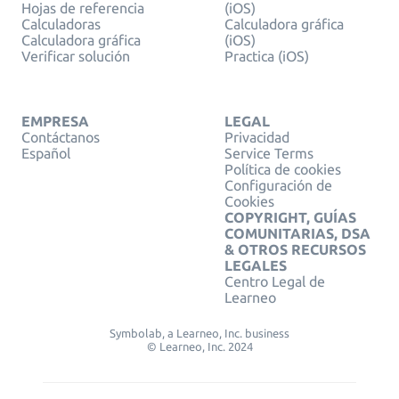
Hojas de referencia
(iOS)
Calculadoras
Calculadora gráfica
Calculadora gráfica
(iOS)
Verificar solución
Practica (iOS)
EMPRESA
LEGAL
Contáctanos
Privacidad
Español
Service Terms
Política de cookies
Configuración de
Cookies
COPYRIGHT, GUÍAS
COMUNITARIAS, DSA
& OTROS RECURSOS
LEGALES
Centro Legal de
Learneo
Symbolab, a Learneo, Inc. business
© Learneo, Inc. 2024