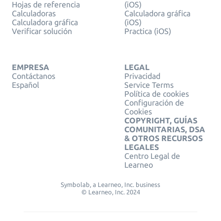
Hojas de referencia
(iOS)
Calculadoras
Calculadora gráfica
Calculadora gráfica
(iOS)
Verificar solución
Practica (iOS)
EMPRESA
LEGAL
Contáctanos
Privacidad
Español
Service Terms
Política de cookies
Configuración de
Cookies
COPYRIGHT, GUÍAS
COMUNITARIAS, DSA
& OTROS RECURSOS
LEGALES
Centro Legal de
Learneo
Symbolab, a Learneo, Inc. business
© Learneo, Inc. 2024