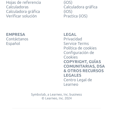
Hojas de referencia
(iOS)
Calculadoras
Calculadora gráfica
Calculadora gráfica
(iOS)
Verificar solución
Practica (iOS)
EMPRESA
LEGAL
Contáctanos
Privacidad
Español
Service Terms
Política de cookies
Configuración de
Cookies
COPYRIGHT, GUÍAS
COMUNITARIAS, DSA
& OTROS RECURSOS
LEGALES
Centro Legal de
Learneo
Symbolab, a Learneo, Inc. business
© Learneo, Inc. 2024