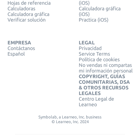
Hojas de referencia
(iOS)
Calculadoras
Calculadora gráfica
Calculadora gráfica
(iOS)
Verificar solución
Practica (iOS)
EMPRESA
LEGAL
Contáctanos
Privacidad
Español
Service Terms
Política de cookies
No vendas ni compartas
mi información personal
COPYRIGHT, GUÍAS
COMUNITARIAS, DSA
& OTROS RECURSOS
LEGALES
Centro Legal de
Learneo
Symbolab, a Learneo, Inc. business
© Learneo, Inc. 2024