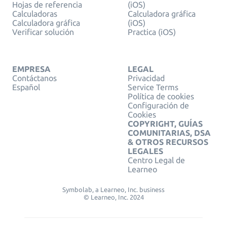
Hojas de referencia
(iOS)
Calculadoras
Calculadora gráfica
Calculadora gráfica
(iOS)
Verificar solución
Practica (iOS)
EMPRESA
LEGAL
Contáctanos
Privacidad
Español
Service Terms
Política de cookies
Configuración de
Cookies
COPYRIGHT, GUÍAS
COMUNITARIAS, DSA
& OTROS RECURSOS
LEGALES
Centro Legal de
Learneo
Symbolab, a Learneo, Inc. business
© Learneo, Inc. 2024