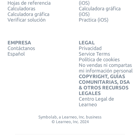
Hojas de referencia
(iOS)
Calculadoras
Calculadora gráfica
Calculadora gráfica
(iOS)
Verificar solución
Practica (iOS)
EMPRESA
LEGAL
Contáctanos
Privacidad
Español
Service Terms
Política de cookies
No vendas ni compartas
mi información personal
COPYRIGHT, GUÍAS
COMUNITARIAS, DSA
& OTROS RECURSOS
LEGALES
Centro Legal de
Learneo
Symbolab, a Learneo, Inc. business
© Learneo, Inc. 2024