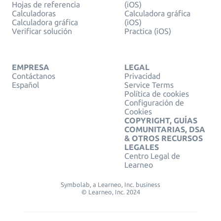
Hojas de referencia
(iOS)
Calculadoras
Calculadora gráfica
Calculadora gráfica
(iOS)
Verificar solución
Practica (iOS)
EMPRESA
LEGAL
Contáctanos
Privacidad
Español
Service Terms
Política de cookies
Configuración de
Cookies
COPYRIGHT, GUÍAS
COMUNITARIAS, DSA
& OTROS RECURSOS
LEGALES
Centro Legal de
Learneo
Symbolab, a Learneo, Inc. business
© Learneo, Inc. 2024