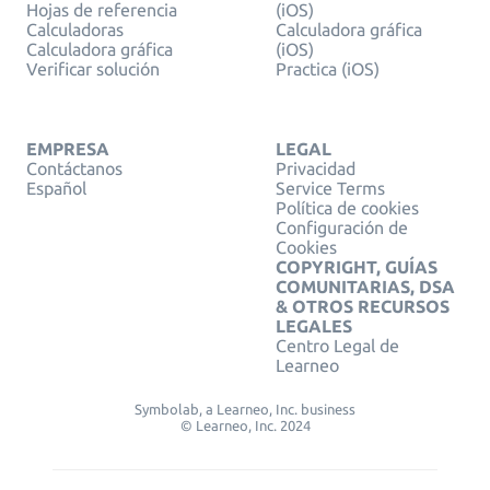
Hojas de referencia
(iOS)
Calculadoras
Calculadora gráfica
Calculadora gráfica
(iOS)
Verificar solución
Practica (iOS)
EMPRESA
LEGAL
Contáctanos
Privacidad
Español
Service Terms
Política de cookies
Configuración de
Cookies
COPYRIGHT, GUÍAS
COMUNITARIAS, DSA
& OTROS RECURSOS
LEGALES
Centro Legal de
Learneo
Symbolab, a Learneo, Inc. business
© Learneo, Inc. 2024