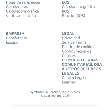
Hojas de referencia
(iOS)
Calculadoras
Calculadora gráfica
Calculadora gráfica
(iOS)
Verificar solución
Practica (iOS)
EMPRESA
LEGAL
Contáctanos
Privacidad
Español
Service Terms
Política de cookies
Configuración de
Cookies
COPYRIGHT, GUÍAS
COMUNITARIAS, DSA
& OTROS RECURSOS
LEGALES
Centro Legal de
Learneo
Symbolab, a Learneo, Inc. business
© Learneo, Inc. 2024