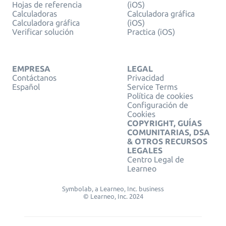
Hojas de referencia
(iOS)
Calculadoras
Calculadora gráfica
Calculadora gráfica
(iOS)
Verificar solución
Practica (iOS)
EMPRESA
LEGAL
Contáctanos
Privacidad
Español
Service Terms
Política de cookies
Configuración de
Cookies
COPYRIGHT, GUÍAS
COMUNITARIAS, DSA
& OTROS RECURSOS
LEGALES
Centro Legal de
Learneo
Symbolab, a Learneo, Inc. business
© Learneo, Inc. 2024