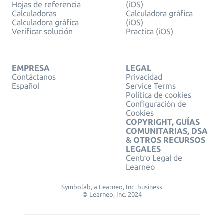
Hojas de referencia
(iOS)
Calculadoras
Calculadora gráfica
Calculadora gráfica
(iOS)
Verificar solución
Practica (iOS)
EMPRESA
LEGAL
Contáctanos
Privacidad
Español
Service Terms
Política de cookies
Configuración de
Cookies
COPYRIGHT, GUÍAS
COMUNITARIAS, DSA
& OTROS RECURSOS
LEGALES
Centro Legal de
Learneo
Symbolab, a Learneo, Inc. business
© Learneo, Inc. 2024