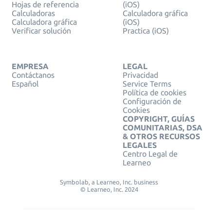
Hojas de referencia
(iOS)
Calculadoras
Calculadora gráfica
Calculadora gráfica
(iOS)
Verificar solución
Practica (iOS)
EMPRESA
LEGAL
Contáctanos
Privacidad
Español
Service Terms
Política de cookies
Configuración de
Cookies
COPYRIGHT, GUÍAS
COMUNITARIAS, DSA
& OTROS RECURSOS
LEGALES
Centro Legal de
Learneo
Symbolab, a Learneo, Inc. business
© Learneo, Inc. 2024