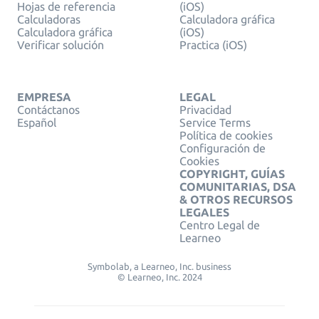
Hojas de referencia
(iOS)
Calculadoras
Calculadora gráfica
Calculadora gráfica
(iOS)
Verificar solución
Practica (iOS)
EMPRESA
LEGAL
Contáctanos
Privacidad
Español
Service Terms
Política de cookies
Configuración de
Cookies
COPYRIGHT, GUÍAS
COMUNITARIAS, DSA
& OTROS RECURSOS
LEGALES
Centro Legal de
Learneo
Symbolab, a Learneo, Inc. business
© Learneo, Inc. 2024