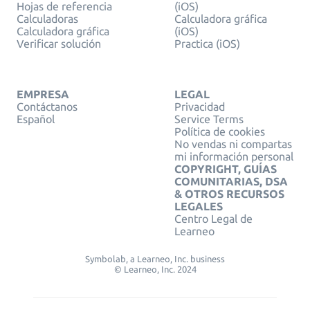
Hojas de referencia
(iOS)
Calculadoras
Calculadora gráfica
Calculadora gráfica
(iOS)
Verificar solución
Practica (iOS)
EMPRESA
LEGAL
Contáctanos
Privacidad
Español
Service Terms
Política de cookies
No vendas ni compartas
mi información personal
COPYRIGHT, GUÍAS
COMUNITARIAS, DSA
& OTROS RECURSOS
LEGALES
Centro Legal de
Learneo
Symbolab, a Learneo, Inc. business
© Learneo, Inc. 2024