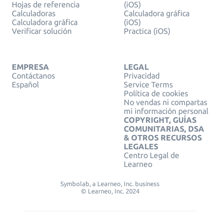
Hojas de referencia
(iOS)
Calculadoras
Calculadora gráfica
Calculadora gráfica
(iOS)
Verificar solución
Practica (iOS)
EMPRESA
LEGAL
Contáctanos
Privacidad
Español
Service Terms
Política de cookies
No vendas ni compartas
mi información personal
COPYRIGHT, GUÍAS
COMUNITARIAS, DSA
& OTROS RECURSOS
LEGALES
Centro Legal de
Learneo
Symbolab, a Learneo, Inc. business
© Learneo, Inc. 2024