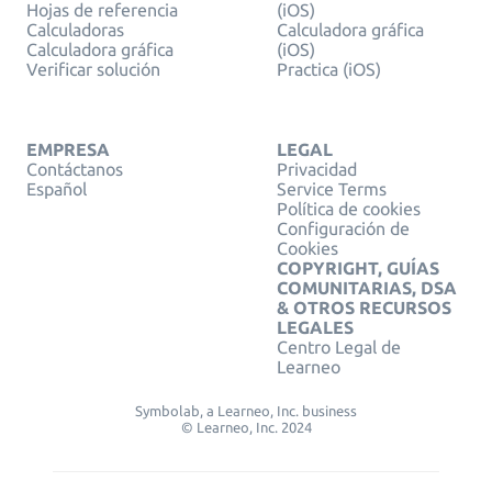
Hojas de referencia
(iOS)
Calculadoras
Calculadora gráfica
Calculadora gráfica
(iOS)
Verificar solución
Practica (iOS)
EMPRESA
LEGAL
Contáctanos
Privacidad
Español
Service Terms
Política de cookies
Configuración de
Cookies
COPYRIGHT, GUÍAS
COMUNITARIAS, DSA
& OTROS RECURSOS
LEGALES
Centro Legal de
Learneo
Symbolab, a Learneo, Inc. business
© Learneo, Inc. 2024