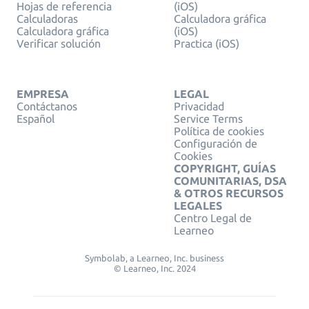
Hojas de referencia
(iOS)
Calculadoras
Calculadora gráfica
Calculadora gráfica
(iOS)
Verificar solución
Practica (iOS)
EMPRESA
LEGAL
Contáctanos
Privacidad
Español
Service Terms
Política de cookies
Configuración de
Cookies
COPYRIGHT, GUÍAS
COMUNITARIAS, DSA
& OTROS RECURSOS
LEGALES
Centro Legal de
Learneo
Symbolab, a Learneo, Inc. business
© Learneo, Inc. 2024