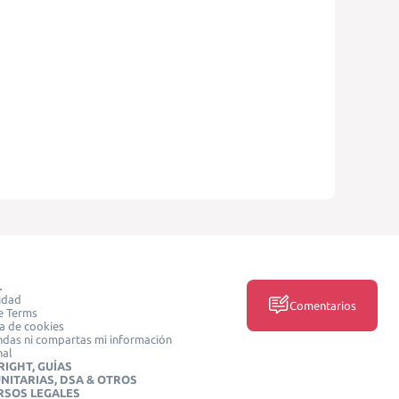
L
idad
Comentarios
e Terms
ca de cookies
das ni compartas mi información
nal
IGHT, GUÍAS
NITARIAS, DSA & OTROS
RSOS LEGALES