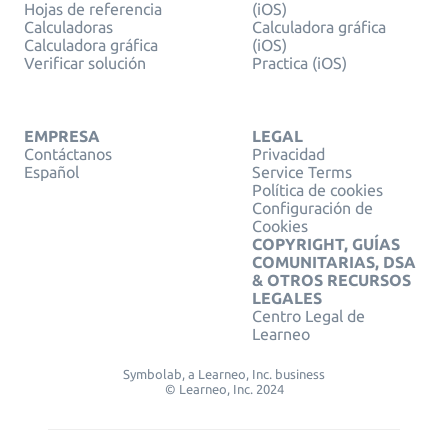
Hojas de referencia
(iOS)
Calculadoras
Calculadora gráfica
Calculadora gráfica
(iOS)
Verificar solución
Practica (iOS)
EMPRESA
LEGAL
Contáctanos
Privacidad
Español
Service Terms
Política de cookies
Configuración de
Cookies
COPYRIGHT, GUÍAS
COMUNITARIAS, DSA
& OTROS RECURSOS
LEGALES
Centro Legal de
Learneo
Symbolab, a Learneo, Inc. business
© Learneo, Inc. 2024