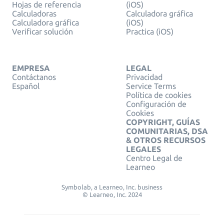
Hojas de referencia
(iOS)
Calculadoras
Calculadora gráfica
Calculadora gráfica
(iOS)
Verificar solución
Practica (iOS)
EMPRESA
LEGAL
Contáctanos
Privacidad
Español
Service Terms
Política de cookies
Configuración de
Cookies
COPYRIGHT, GUÍAS
COMUNITARIAS, DSA
& OTROS RECURSOS
LEGALES
Centro Legal de
Learneo
Symbolab, a Learneo, Inc. business
© Learneo, Inc. 2024