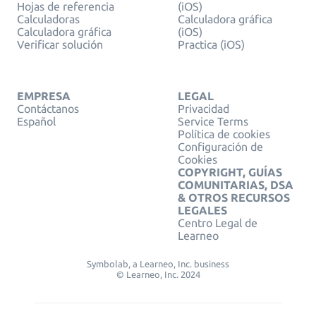
Hojas de referencia
(iOS)
Calculadoras
Calculadora gráfica
Calculadora gráfica
(iOS)
Verificar solución
Practica (iOS)
EMPRESA
LEGAL
Contáctanos
Privacidad
Español
Service Terms
Política de cookies
Configuración de
Cookies
COPYRIGHT, GUÍAS
COMUNITARIAS, DSA
& OTROS RECURSOS
LEGALES
Centro Legal de
Learneo
Symbolab, a Learneo, Inc. business
© Learneo, Inc. 2024